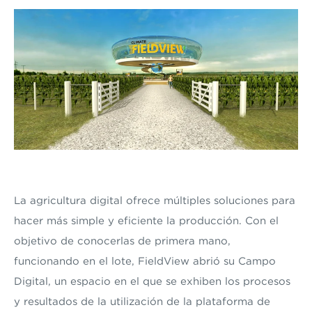
La agricultura digital ofrece múltiples soluciones para
hacer más simple y eficiente la producción. Con el
objetivo de conocerlas de primera mano,
funcionando en el lote, FieldView abrió su Campo
Digital, un e
spacio
en el que se exhiben los procesos
y resultados de la utilización de la plataforma
de